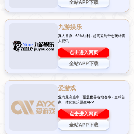
上海男子淡定摘得1170万大乐
透，分享中奖秘诀：钟爱复式投
注
引言：一夜暴富的梦想成真 你也可以试试这个方法
想象一下，一夜之间成为千万富翁的感觉！近日，上海一位
幸运男子凭借一张大乐透彩票，成功揽获1170万元巨额奖
金。更令人惊讶的是，这位获奖者表现得异常淡定，面对镜
头时，他轻描淡写地分享了自己的中奖秘籍：“我个人比较
喜欢打
复式票
。”这句话引发了无数彩民的好奇，究竟什么
是复式票？它为何能成为中奖的关键？本文将为你揭开这位
大奖得主背后的故事，并探讨如何通过合理购彩提升中奖概
率。
复式票是什么 为什么能提高中奖机会