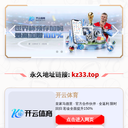
网站首页
新闻资讯
新闻资讯
Baccarat（百家乐）权威娱乐平台全面升级，玩家通过百家乐模
拟器可免费体验多款高人气模拟器游戏，