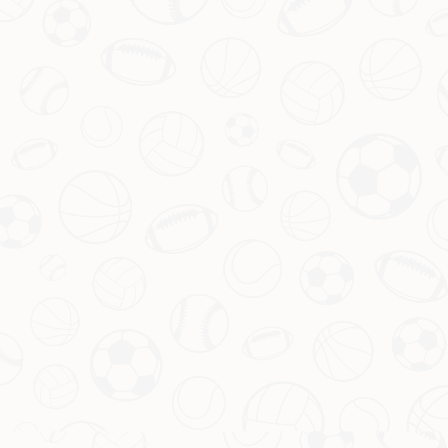
通过以上分析可以看出，无论你是偶尔玩玩的新人，还是经
验丰富的老玩家，福利彩票都能为你带来一份小小的期待。
而这种期待，正是它吸引无数人参与的原因之一。
合作站点：
华体会体育（HTH）官网登录入口-华体会体育
官方咱叔的国米
分享 :
需求表单