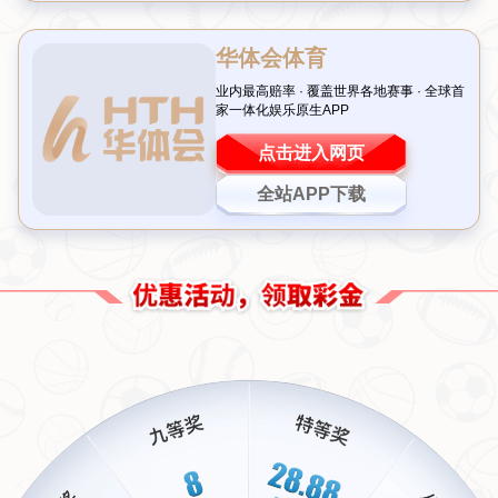
坚持购买双色球，这次凭借一张复式票拿下
100万元
奖金，
他表示这笔钱将用来改善家庭生活。而第三位获奖者是个年
轻人，购票经验不多，却意外收获了
40万元
的奖金，他笑称
这是“新手运气”。
这三人的故事各有不同，但都离不开一个关键词——
福利彩
票
。无论是随手一买还是长期坚持，他们都在不经意间改变
了生活的轨迹。节后领奖的场景更是喜气洋洋，三人互相道
贺，形成了一幅温馨的画面。
为何节后领奖成热潮
你是否也好奇，为什么这些大奖得主选择在节后集中领奖
呢？一方面，许多人在春节期间忙于团聚和走亲访友，无暇
顾及兑奖事宜；另一方面，有些人担心节日期间人多眼杂，
选择低调处理，等到假期结束再来兑奖。此外，
福彩中心
在
节后恢复正常工作，也为兑奖提供了便利条件。
这种“扎堆领奖”的现象并非个例。以往的数据显示，每逢长
假过后，各地彩票中心的兑奖量往往会激增。尤其是像
100