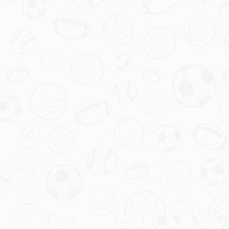
2026
栏目导航
关于Baccarat百家乐
服务优势
团队介绍
新闻资讯
联系我们
友情链接