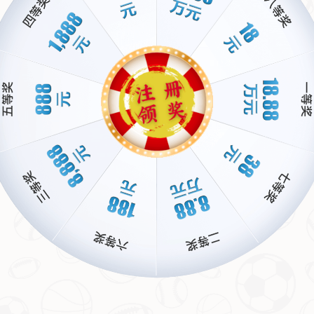
万元
这样的大额奖金，更容易吸引公众目光，形成话题效
应。
购彩小贴士：理性参与才是关键
通过这三位彩民的故事，我们不难发现，中奖固然令人兴
奋，但购彩本身更应注重娱乐性和公益性。福利彩票不仅为
人们带来希望，其销售收入的一部分还用于社会公益事业，
支持教育、医疗等领域。因此，在参与时，不妨抱着轻松的
心态，将其视为一种生活调剂，而非一夜暴富的工具。
如果你也想尝试自己的运气，不妨记住以下几点：首先，选
择正规渠道购买，确保资金安全；其次，合理规划预算，避
免过度投入；最后，可以参考一些简单的选号技巧，比如随
机选号或结合生日等特殊数字，让过程更有趣味性。
案例分析：普通人的百万梦想
以第一位中奖者为例，他的经历堪称“平凡中的奇迹”。这位
先生平时工作繁忙，几乎没有专门研究彩票的心思，那天只