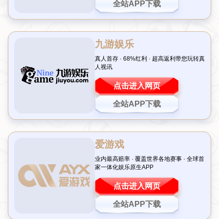
电竞游戏开发
作为一家专业的篮球青训学院，专注于为青少年提供从基础
到职业级别的篮球训练课程。课程内容涵盖运球技术、投篮
技巧、团队战术、比赛心理调节，由国际篮联认证的教练团
队授课。学院配备国际标准的篮球场地和专业训练...