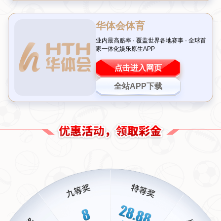
电竞虚拟现实体验馆
在市场推广方面，本站与多家知名品牌建立了紧密的合作关
系，共同推动行业发展。通过精准的市场定位和有效的营销
策略，本站的品牌影响力不断扩大，赢得了广大客户的信
赖。此外，本站始终关注可持续发展，致力于减少对...