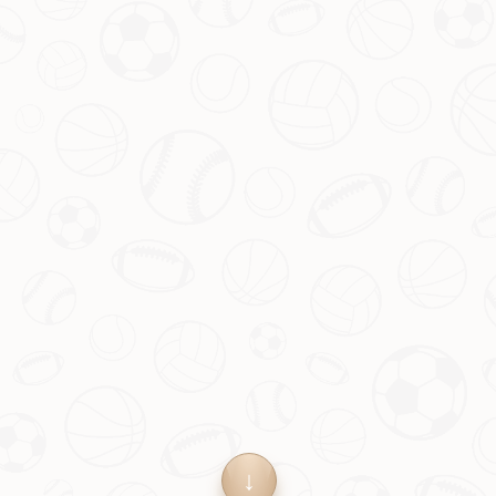
地址:
内蒙古自治区巴彦淖尔市磴口县乌兰布和农场
电话:
024-8664118
邮箱:
admin@offical-baccarat.com
手机:
13855972853
关注我们
订阅
Baccarat Offical·百家乐规则 - 游戏玩法模拟器APP下载
All