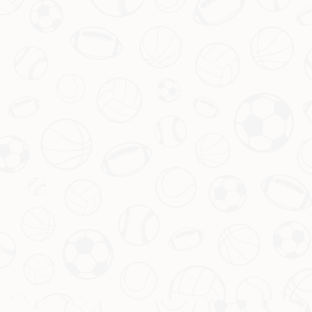
答：咱们这款杯子用的是食品级304不锈钢内胆，外层是高硼
硅玻璃，通过了国家食品接触材料安全认证，装热水不会释放
有害物质，小孩和孕妇都能放心用。
电竞综合性运动会策划
电竞职业康复训练
电竞角色模型制作
服务优势