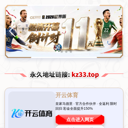
关于
BACCARAT百家乐