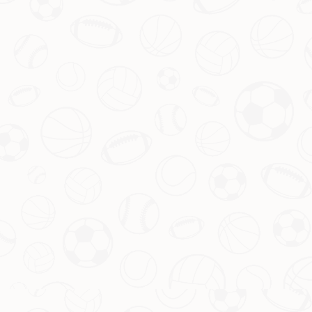
作为一家专业的游泳俱乐部，为各年龄段的游泳爱好者
提供从基础技能到竞技水平的训练课程。课程涵盖自由
泳、仰泳、蛙泳、蝶泳技术训练、比赛策略与水上安全
知识，由国家级游泳教练团队授课。俱乐部配备国际标
准的恒温...
06
查看更多
他们怎么说？
客户评价