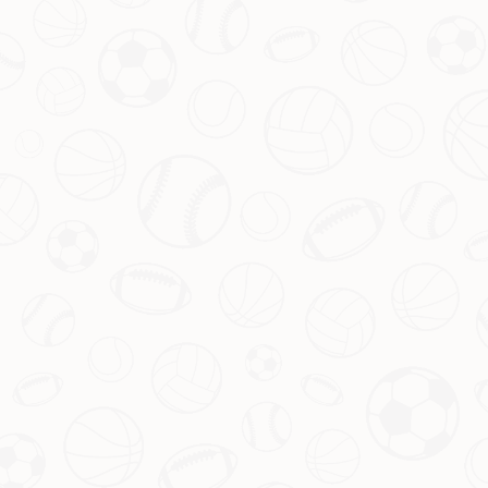
它真是周到至极, 解答迅速, 让人十分满意
Keith Smith -
Customer