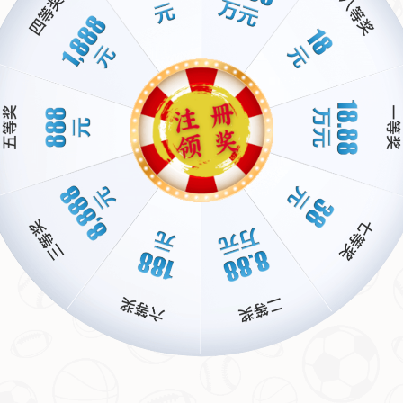
电竞俱乐部与战队管理
本站公司自成立以来，始终致力于体育器材与运动服装的创
新研发、生产与分销。本站的体育赛事与比赛活动组织团
队，凭借丰富的经验与专业知识，成功举办了多场国内外大
型体育赛事，为运动爱好者提供精彩纷呈的赛事体验...
关于Baccarat百家乐
关于Baccarat百家乐