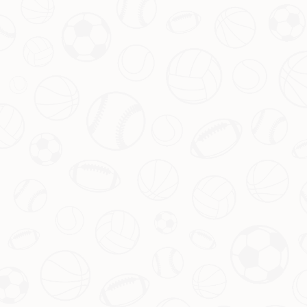
01
Jan
福彩忠实粉丝仅差一号错失1亿大奖！坦然
表示中奖已很满足
Lorem ipsum dolor sit amet adipiscing orem ipsum
dolor sit amet consectetuer sfsaf adipiscing ipsum...
查看更多