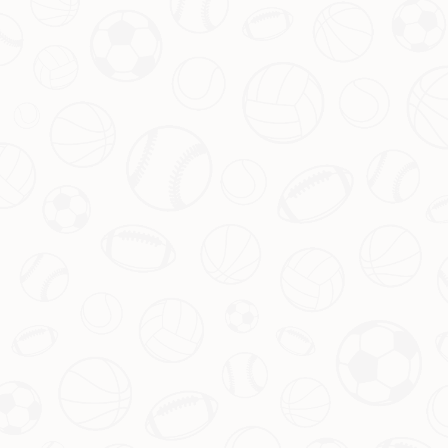
01
Jan
彩民豪掷千倍投注福彩3D，喜获80万大
奖，直呼预感竟然成真！
Lorem ipsum dolor sit amet adipiscing orem ipsum
dolor sit amet consectetuer sfsaf adipiscing ipsum...
查看更多